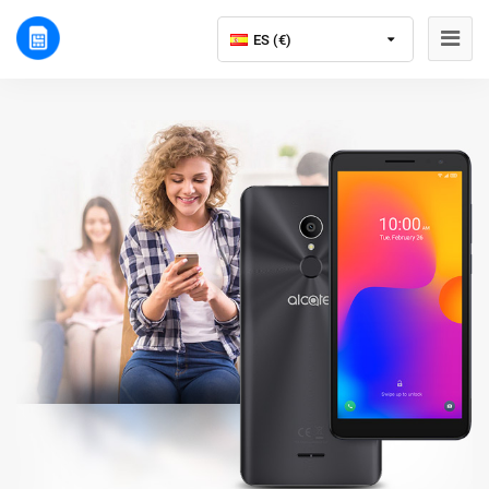
ES (€)